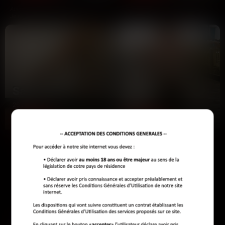
Aujourd'hui c'est mon anniversaire.
La semaine dernière, un type m'a
Je me sens bien, tranquille. Je
demandé si je pouvais être 'plus
cherche un mec qui…
douce'. J'ai raccroché…
Salma
Audrey
26 ans
36 ans
Antibes
Antibes
F, 26a, Antibes. Dernier rendez-vous
y'a des soirs où une meuf a juste
: un gars qui parlait de respect toute
besoin de sentir qu'elle contrôle
la soirée…
tout. bref, c'est mon…
LES AUTRES VILLES DE
ALPES-MARITIMES
Auribeau-sur-Siagne
Beaulieu-sur-Mer
Beausoleil