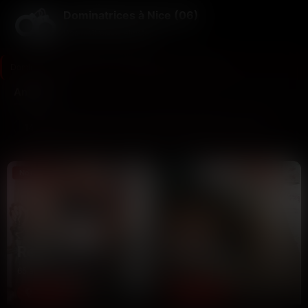
Dominatrices à Nice (06)
Des maîtresses élitistes
Dominatrices à Nice (06)
>
Alpes-Maritimes
>
Antibes
Antibes
14
1
Dernière connexion il y a 1h58
profils
nouveau ce mois
Nouveau
Renée
Naïma
65 ans
24 ans
Antibes
Antibes