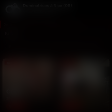
Dominatrices à Nice (06)
Des maîtresses élitistes
Dominatrices à Nice (06)
>
Alpes-Maritimes
>
Falicon
Falicon
8
4
Dernière connexion il y a 43 min
profils
nouveaux ce mois
Nouveau
Nouveau
Célia
Laure
28 ans
37 ans
Falicon
Falicon