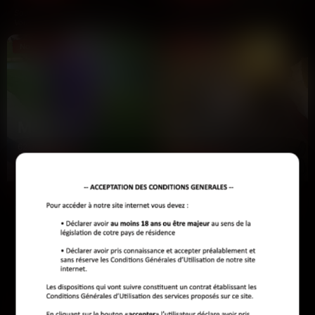
Soumis, vous aimez l'humiliation ?
Suis pas là pour le blabla. Je veux
Vous avez envie de céder au pouvoir
un mec qui sait se faire oublier et
? Je suis là pour…
exécuter mes…
Nouveau
Nouveau
Monique
Magali
62 ans
42 ans
Falicon
Falicon
J'ai 62 ans et je vis à Falicon depuis
J'ai éclusé les faux jetons la semaine
que j'en ai eu marre des mégapoles
dernière à Falicon — plus que de la
où les mecs…
patience pour…
LES AUTRES VILLES DE
ALPES-MARITIMES
Antibes
Aspremont
Auribeau-sur-Siagne